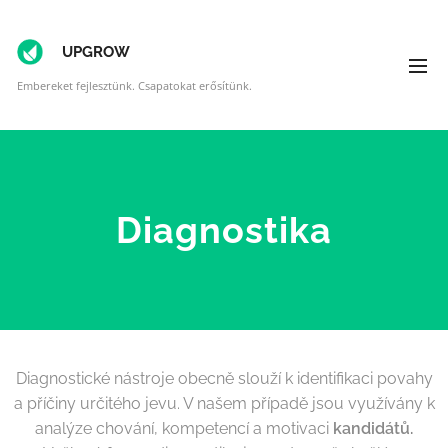
UPGROW
Embereket fejlesztünk. Csapatokat erősítünk.
Diagnostika
Diagnostické nástroje obecně slouží k identifikaci povahy
a příčiny určitého jevu. V našem případě jsou využívány k
analýze chování, kompetencí a motivaci
kandidátů.