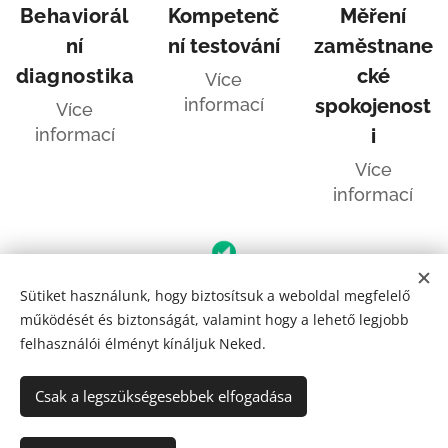
Behaviorál
Kompetenč
Měření
ní
ní testování
zaměstnane
diagnostika
cké
Více
informací
spokojenost
Více
informací
i
Více
informací
Sütiket használunk, hogy biztosítsuk a weboldal megfelelő
működését és biztonságát, valamint hogy a lehető legjobb
felhasználói élményt kínáljuk Neked.
© 2024 UpGrow | Všechna práva vyhrazena.
Sütik
Csak a legszükségesebbek elfogadása
Nyelvek