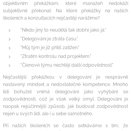
objektivním překážkám, které manažeři nedokáží
subjektivně překonat. Na které překážky na našich
školeních a konzultacích nejčastěji narážíme?
"Nikdo jiný to neudělá tak dobře jako já."
"Delegování je ztráta času."
"Můj tým je již příliš zatížen."
"Ztratím kontrolu nad projektem."
"Členové týmu nechtějí další odpovědnost."
Nejčastější překážkou v delegování je nesprávně
nastavený mindset a nedostatečné kompetence. Mnoho
lidí bohužel vnímá delegování jako vyhýbání se
zodpovědnosti, což je však velký omyl. Delegování je
naopak nejúčinnější způsob, jak budovat zodpovědnost
nejen u svých lidí, ale i u sebe samotného.
Při našich školeních se často setkáváme s tím, že