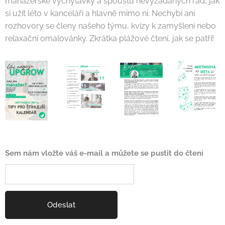
manažerské vychytávky a spoustu nevyžádaných rad, jak
si užít léto v kanceláři a hlavně mimo ni. Nechybí ani
rozhovory se členy našeho týmu, kvízy k zamyšlení nebo
relaxační omalovánky. Zkrátka plážové čtení, jak se patří!
Sem nám vložte váš e-mail a můžete se pustit do čtení
Odeslat