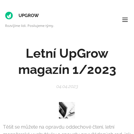
UPGROW
Rozvíjíme lidi. Posilujeme týmy.
Letní UpGrow
magazín 1/2023
04.04.2023
Těšit se můžete na opravdu oddechové čtení, letní