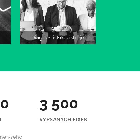
Diagnostické nástroje
00
3 500
Ů
VYPSANÝCH FIXEK
jsme všeho