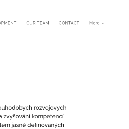
OPMENT
OUR TEAM
CONTACT
More
louhodobých rozvojových
na zvyšování kompetencí
kolem jasně definovaných