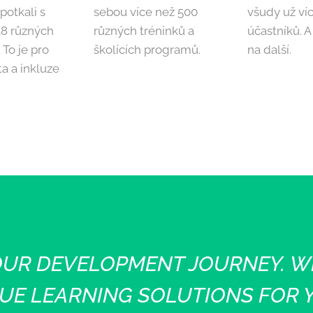
potkali s
sebou více než 500
všudy už víc
48 různých
různých tréninků a
účastníků. A
 To je pro
školících programů.
na další.
ta a inkluze
OUR DEVELOPMENT JOURNEY. WE
UE LEARNING SOLUTIONS FOR 