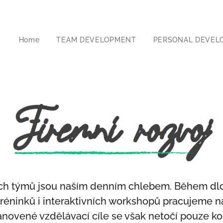
Home
TEAM DEVELOPMENT
PERSONAL DEVEL
šich týmů jsou naším denním chlebem. Během d
tréninků i interaktivních workshopů pracujeme 
tanovené vzdělávací cíle se však netočí pouze 