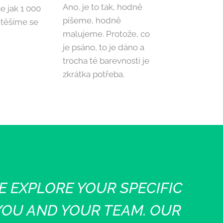
Ano, je to tak, hodně
e jak 1 000
píšeme, hodně
 těšíme se
malujeme. Protože, co
je psáno, to je dáno a
trocha té barevnosti je
zkrátka potřeba.
 EXPLORE YOUR SPECIFIC
YOU AND YOUR TEAM. OUR