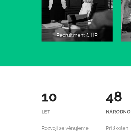
Recruitment
& HR
10
48
LET
NÁRODNO
Rozvoji se věnujeme
Při školení