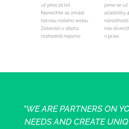
už přes 10 let.
jsme se už 
Nenechte se zmást
účastníky 
barvou našeho webu.
národností.
Zelenáči v oboru
nás diverzi
rozhodně nejsme.
v praxi.
"WE ARE PARTNERS ON Y
NEEDS AND CREATE UNIQ