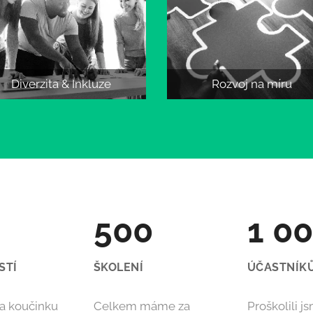
Diverzita
& Inkluze
Rozvoj na míru
500
1 0
STÍ
ŠKOLENÍ
ÚČASTNÍK
 a koučinku
Celkem máme za
Proškolili 