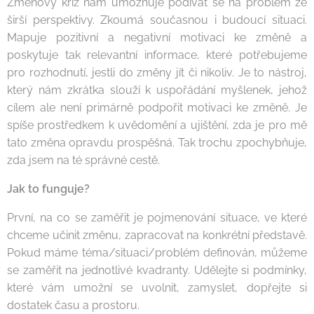
Změnový kříž nám umožňuje podívat se na problém ze
širší perspektivy. Zkoumá současnou i budoucí situaci.
Mapuje pozitivní a negativní motivaci ke změně a
poskytuje tak relevantní informace, které potřebujeme
pro rozhodnutí, jestli do změny jít či nikoliv. Je to nástroj,
který nám zkrátka slouží k uspořádání myšlenek, jehož
cílem ale není primárně podpořit motivaci ke změně. Je
spíše prostředkem k uvědomění a ujištění, zda je pro mě
tato změna opravdu prospěšná. Tak trochu zpochybňuje,
zda jsem na té správné cestě.
Jak to funguje?
První, na co se zaměřit je pojmenování situace, ve které
chceme učinit změnu, zapracovat na konkrétní představě.
Pokud máme téma/situaci/problém definován, můžeme
se zaměřit na jednotlivé kvadranty. Udělejte si podmínky,
které vám umožní se uvolnit, zamyslet, dopřejte si
dostatek času a prostoru.