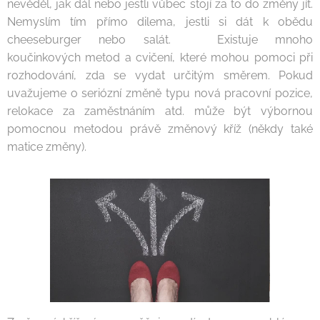
nevěděl, jak dál nebo jestli vůbec stojí za to do změny jít.
Nemyslím tím přímo dilema, jestli si dát k obědu
cheeseburger nebo salát. 😊Existuje mnoho
koučinkových metod a cvičení, které mohou pomoci při
rozhodování, zda se vydat určitým směrem. Pokud
uvažujeme o seriózní změně typu nová pracovní pozice,
relokace za zaměstnáním atd. může být výbornou
pomocnou metodou právě změnový kříž (někdy také
matice změny).