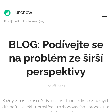
UPGROW
Rozvíjíme lidi. Posilujeme týmy.
BLOG: Podívejte se
na problém ze širší
perspektivy
27.06.2023
Každý z nás se asi někdy ocitl v situaci, kdy se z různých
důvodů zasekl uprostřed rozhodovacího procesu a