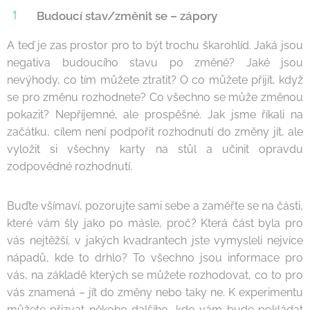
Budoucí stav/změnit se – zápory
A teď je zas prostor pro to být trochu škarohlíd. Jaká jsou
negativa budoucího stavu po změně? Jaké jsou
nevýhody, co tím můžete ztratit? O co můžete přijít, když
se pro změnu rozhodnete? Co všechno se může změnou
pokazit? Nepříjemné, ale prospěšné. Jak jsme říkali na
začátku, cílem není podpořit rozhodnutí do změny jít, ale
vyložit si všechny karty na stůl a učinit opravdu
zodpovědné rozhodnutí.
Buďte všímaví, pozorujte sami sebe a zaměřte se na části,
které vám šly jako po másle, proč? Která část byla pro
vás nejtěžší, v jakých kvadrantech jste vymysleli nejvíce
nápadů, kde to drhlo? To všechno jsou informace pro
vás, na základě kterých se můžete rozhodovat, co to pro
vás znamená – jít do změny nebo taky ne. K experimentu
můžete přizvat někoho dalšího, kdo vám bude pokládat